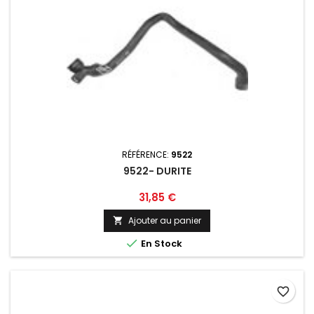
RÉFÉRENCE:
9522
9522- DURITE
Prix
31,85 €
Ajouter au panier


En Stock
favorite_border