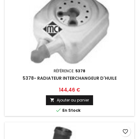
RÉFÉRENCE:
5378
5378- RADIATEUR INTERCHANGEUR D'HUILE
Prix
144,46 €
Ajouter au panier


En Stock
favorite_border