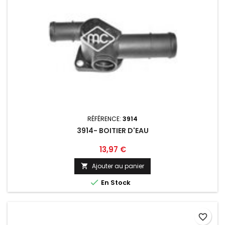
RÉFÉRENCE:
3914
3914- BOITIER D'EAU
Prix
13,97 €
Ajouter au panier


En Stock
favorite_border