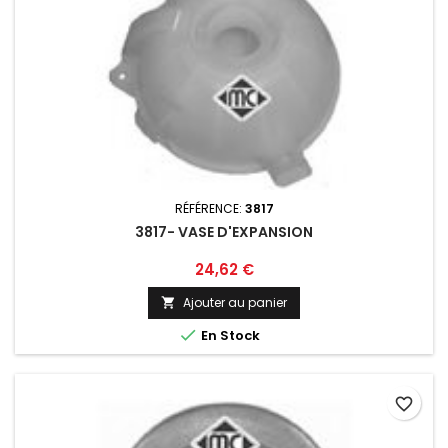
RÉFÉRENCE:
3817
3817- VASE D'EXPANSION
Prix
24,62 €
Ajouter au panier


En Stock
favorite_border