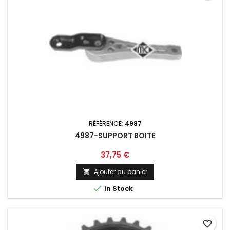
RÉFÉRENCE:
4987
4987-SUPPORT BOITE
Prix
37,75 €
Ajouter au panier


In Stock
favorite_border