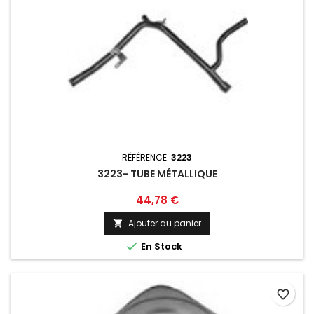
RÉFÉRENCE:
3223
3223- TUBE MÉTALLIQUE
Prix
44,78 €
Ajouter au panier


En Stock
favorite_border