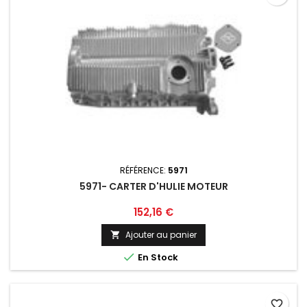
RÉFÉRENCE:
5971
5971- CARTER D'HULIE MOTEUR
Prix
152,16 €
Ajouter au panier


En Stock
favorite_border