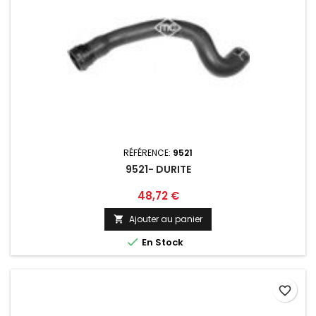
RÉFÉRENCE:
9521
9521- DURITE
Prix
48,72 €
Ajouter au panier


En Stock
favorite_border