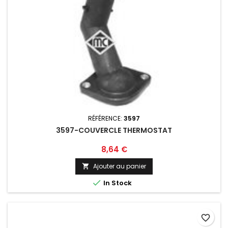
RÉFÉRENCE:
3597
3597-COUVERCLE THERMOSTAT
Prix
8,64 €
Ajouter au panier


In Stock
favorite_border