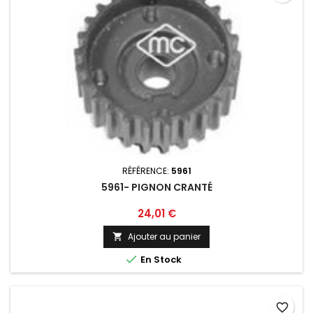
RÉFÉRENCE:
5961
5961- PIGNON CRANTÉ
Prix
24,01 €
Ajouter au panier


En Stock
favorite_border