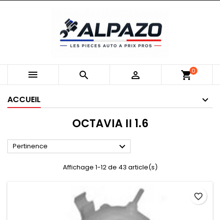
0



shopping_cart
ACCUEIL
OCTAVIA II 1.6

Pertinence
Affichage 1-12 de 43 article(s)
favorite_border