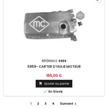
RÉFÉRENCE:
5959
5959- CARTER D'HULIE MOTEUR
Prix
165,00 €
Ajouter au panier


En Stock
1
2
3
4
Suivant
