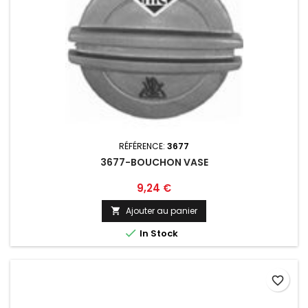
RÉFÉRENCE:
3677
3677-BOUCHON VASE
Prix
9,24 €
Ajouter au panier


In Stock
favorite_border